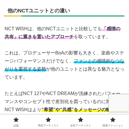
他のNCTユニットとの違い
NCT WISHは、他のNCTユニットと比較しても
「感情の
共有」に重きを置いたアプローチ
を取っています。
これは、プロデューサーBoAの影響も大きく、楽曲やステ
ージパフォーマンスだけでなく、
ファンとの感情的なつな
がりを重視する姿勢
が他のユニットとは異なる魅力となっ
ています。
たとえばNCT 127やNCT DREAMが洗練されたパフォー
マンスやコンセプト性で差別化を図っているのに対し、
NCT WISHはより
“希望”や“共感”をメッセージの軸に据え
ている
のです。
話題
男性アーティスト
女性アーティスト
韓国ファッション