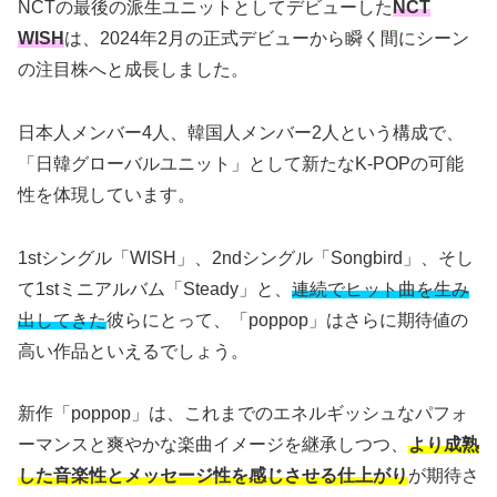
NCTの最後の派生ユニットとしてデビューした
NCT
WISH
は、2024年2月の正式デビューから瞬く間にシーン
の注目株へと成長しました。
日本人メンバー4人、韓国人メンバー2人という構成で、
「日韓グローバルユニット」として新たなK-POPの可能
性を体現しています。
1stシングル「WISH」、2ndシングル「Songbird」、そし
て1stミニアルバム「Steady」と、
連続でヒット曲を生み
出してきた
彼らにとって、「poppop」はさらに期待値の
高い作品といえるでしょう。
新作「poppop」は、これまでのエネルギッシュなパフォ
ーマンスと爽やかな楽曲イメージを継承しつつ、
より成熟
した音楽性とメッセージ性を感じさせる仕上がり
が期待さ