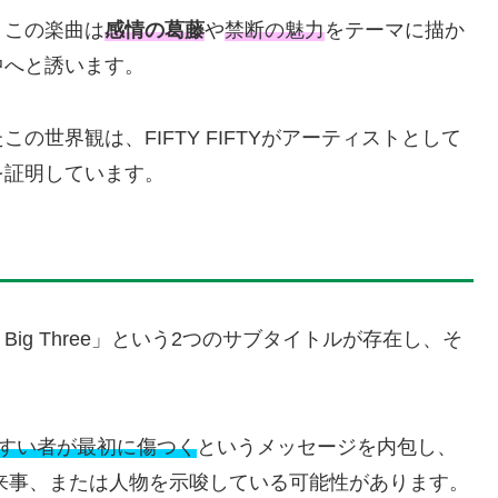
、この楽曲は
感情の葛藤
や
禁断の魅力
をテーマに描か
中へと誘います。
世界観は、FIFTY FIFTYがアーティストとして
を証明しています。
」「The Big Three」という2つのサブタイトルが存在し、そ
すい者が最初に傷つく
というメッセージを内包し、
来事、または人物を示唆している可能性があります。