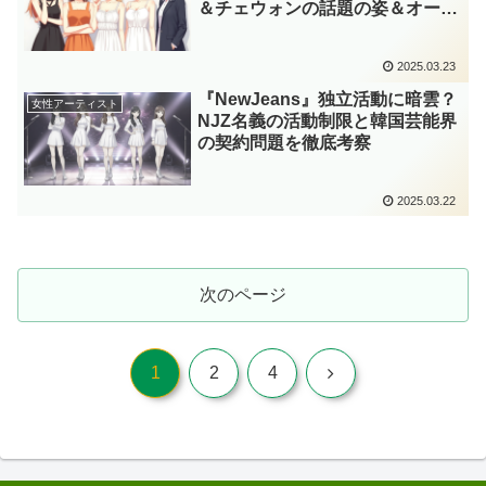
＆チェウォンの話題の姿＆オーバ
ーウォッチ2コラボも！
2025.03.23
『NewJeans』独立活動に暗雲？
女性アーティスト
NJZ名義の活動制限と韓国芸能界
の契約問題を徹底考察
2025.03.22
次のページ
次
1
2
4
へ