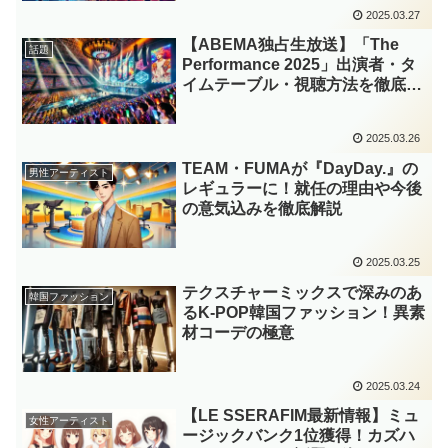
ち』1周年など
2025.03.27
【ABEMA独占生放送】「The
話題
Performance 2025」出演者・タ
イムテーブル・視聴方法を徹底解
説！
2025.03.26
TEAM・FUMAが『DayDay.』の
男性アーティスト
レギュラーに！就任の理由や今後
の意気込みを徹底解説
2025.03.25
テクスチャーミックスで深みのあ
韓国ファッション
るK-POP韓国ファッション！異素
材コーデの極意
2025.03.24
【LE SSERAFIM最新情報】ミュ
女性アーティスト
ージックバンク1位獲得！カズハ