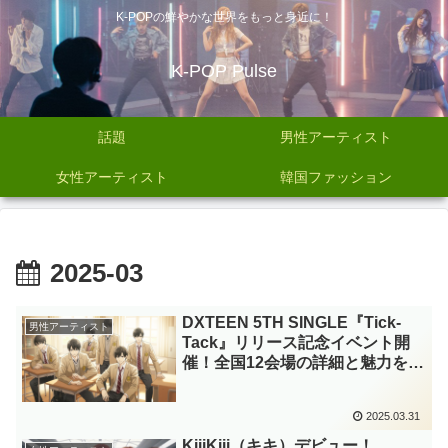
K-POPの鮮やかな世界をもっと身近に！
K-POP Pulse
話題
男性アーティスト
女性アーティスト
韓国ファッション
2025-03
DXTEEN 5TH SINGLE『Tick-
男性アーティスト
Tack』リリース記念イベント開
催！全国12会場の詳細と魅力を徹
底解説
2025.03.31
KiiiKiii（キキ）デビュー！