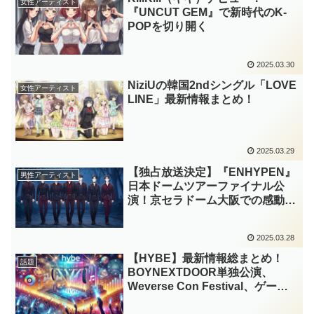
女性アーティスト
『UNCUT GEM』で新時代のK-
POPを切り開く
2025.03.30
NiziUの韓国2ndシングル「LOVE
女性アーティスト
LINE」最新情報まとめ！
2025.03.29
【独占放送決定】『ENHYPEN』
男性アーティスト
日本ドームツアーファイナル公
演！京セラドーム大阪での感動の
ステージ
2025.03.28
【HYBE】最新情報総まとめ！
話題
BOYNEXTDOOR単独公演、
Weverse Con Festival、ゲーム
『星になれ ヴェーダの騎士た