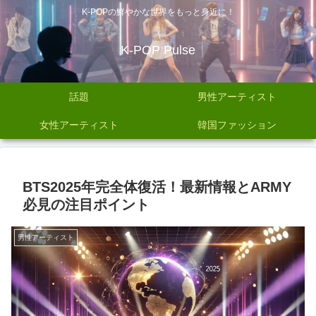
K-POPの鮮やかな世界をもっと身近に！
K-POP Pulse
話題
男性アーティスト
女性アーティスト
韓国ファッション
BTS2025年完全体復活！最新情報とARMY
必見の注目ポイント
男性アーティスト