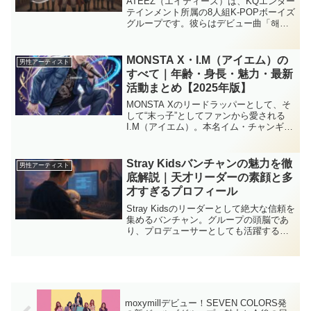
ATEEZ（エイティーズ）は、KQエンター
テインメント所属の8人組K-POPボーイズ
グループです。彼らはデビュー曲「해적
왕（Pirate King）」に象徴される海賊コ
ンセプトを軸に、音楽やパフォーマンス
に一貫したストーリー性を持たせるこ
MONSTA X・I.M（アイエム）の
男性アーティスト
と...
すべて｜年齢・身長・魅力・最新
活動まとめ【2025年版】
MONSTA Xのリードラッパーとして、そ
して“末っ子”としてファンから愛される
I.M（アイエム）。本名イム・チャンギュ
ンは1996年生まれ、英語も堪能で知的な
一面を持ち、そのクールな雰囲気と内に
秘めた熱さで注目を集めています。2025
Stray Kidsバンチャンの魅力を徹
男性アーティスト
年は...
底解説｜天才リーダーの素顔と多
才すぎるプロフィール
Stray Kidsのリーダーとして絶大な信頼を
集めるバンチャン。グループの頭脳であ
り、プロデューサーとしても活躍する彼
の魅力は、音楽的才能だけにとどまりま
せん。この記事では、バンチャンの基本
プロフィールから、彼の多言語スキル、
愛犬ベリーと...
moxymillデビュー！SEVEN COLORS発