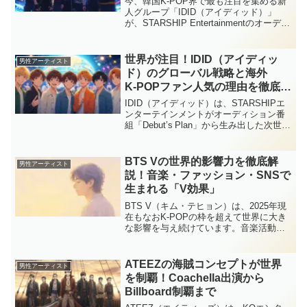
今、韓国K‑POP界で最も注目を集める新
人グループ「IDID（アイディッド）」
が、STARSHIP Entertainmentのオーディ
ション番組『Debut’s Plan』から生まれ、
いよいよ9月にデビューを迎えます。 予
告映像の段階から...
世界が注目！IDID（アイディッ
男性アーティスト
ド）のグローバル戦略と海外
K‑POPファン人気の理由を徹底分
析
IDID（アイディッド）は、STARSHIPエ
ンターテインメントがオーディション番
組「Debut’s Plan」から生み出した次世代
ボーイズグループです。2025年9月15日
にデビュー予定のミニアルバム『I did
it.』に向けて、すでに...
BTS Vの世界的影響力を徹底解
男性アーティスト
説！音楽・ファッション・SNSで
生まれる「V効果」
BTS V（キム・テヒョン）は、2025年現
在もなおK-POPの枠を超えて世界に大き
な影響を与え続けています。音楽活動だ
けでなく、ファッション、ブランド価
値、SNS文化、そして彼の人柄までも
が、世界のトレンドを動かす原動力とな
ATEEZの海賊コンセプトが世界
男性アーティスト
っています。こ...
を制覇！Coachella出演から
Billboard制覇まで