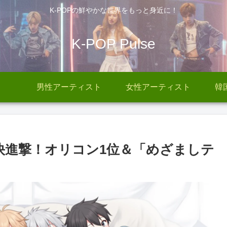
K-POPの鮮やかな世界をもっと身近に！
K-POP Pulse
男性アーティスト
女性アーティスト
韓
での快進撃！オリコン1位＆「めざましテ