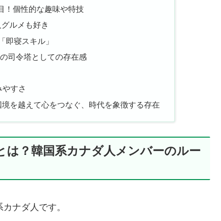
注目！個性的な趣味や特技
人グルメも好き
「即寝スキル」
の司令塔としての存在感
しみやすさ
thew｜国境を越えて心をつなぐ、時代を象徴する存在
出身地とは？韓国系カナダ人メンバーのルー
系カナダ人です。