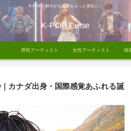
K-POPの鮮やかな世界をもっと身近に！
K-POP Pulse
男性アーティスト
女性アーティスト
韓
atthew｜カナダ出身・国際感覚あふれる誕