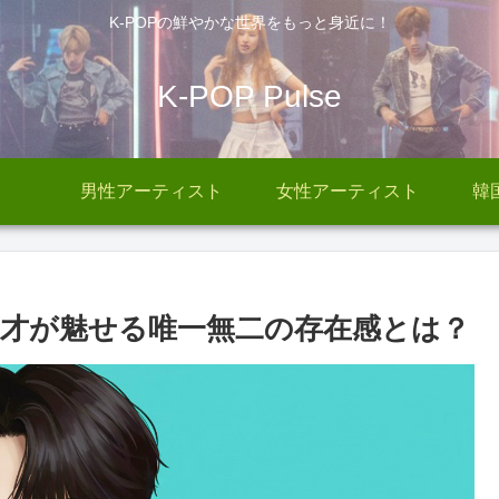
K-POPの鮮やかな世界をもっと身近に！
K-POP Pulse
男性アーティスト
女性アーティスト
韓
ンスの天才が魅せる唯一無二の存在感とは？