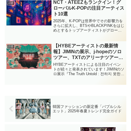
もYouTubeトレンドや音楽チャートを
NCT・ATEEZもランクイン！グ
話題
席...
ローバルK-POPの注目アーティス
ト10選
2025年、K-POPは世界中でその影響力を
さらに拡大し、BTSやBLACKPINKをはじ
めとするトップアーティストがグローバ
ルチャートを席巻しています。TWICEや
SEVENTEEN、NCT、ATEEZといった第
4世代アイドルも続々と国際...
【HYBEアーティストの最新情
話題
報】JIMINの展示、j-hopeのソロ
ツアー、TXTのアリーナツアー情
報を徹底解説！
HYBEアーティストによる注目のイベン
トが続々と発表されています！JIMINのソ
ロ展示『The Truth Untold : 전하지 못한
진심』が東京で開催されるほか、j-hopeの
初となるソロツアー『HOPE ON THE
STAGE』...
韓国ファッションの新定番「バブルシル
エット」2025年春夏トレンド完全ガイド