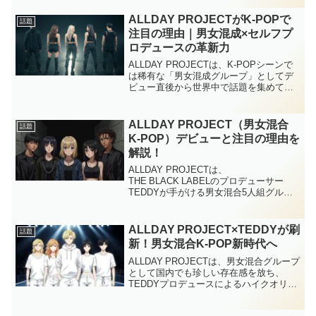
のプロジェクトは、日本発の新世代J-
POPボーイズグループ誕生に向けた...
ALLDAY PROJECTがK-POPで
話題
注目の理由｜男女混成×セルフプ
ロデュースの革新力
ALLDAY PROJECTは、K-POPシーンで
は稀有な「男女混成グループ」としてデ
ビュー直後から世界中で話題を集めてい
ます。グローバル展開を前提とした戦
略、多様性を活かしたセルフプロデュー
ス、そしてジャンルを超えた音楽性が、
ALLDAY PROJECT（男女混合
話題
国際的な音楽...
K‑POP）デビューと注目の理由を
解説！
ALLDAY PROJECTは、
THE BLACK LABELのプロデューサー
TEDDYが手がける男女混合5人組グルー
プで、2025年6月23日に「FAMOUS」と
「WICKED」で満を持してデビューしま
した。財閥令嬢・Annieやプロダン...
ALLDAY PROJECT×TEDDYが刷
話題
新！男女混合K‑POP新時代へ
ALLDAY PROJECTは、男女混合グループ
として国内でも珍しい存在感を放ち、
TEDDYプロデュースによるハイクオリテ
ィな音楽性とダンス力で注目を浴びてい
ます。デビュー曲「FAMOUS」は日本で