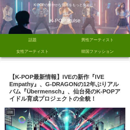
K-POPの鮮やかな世界をもっと身近に！
K-POP Pulse
話題
男性アーティスト
女性アーティスト
韓国ファッション
【K-POP最新情報】IVEの新作『IVE
Empathy』、G-DRAGONの12年ぶりアル
バム『Übermensch』、仙台発のK-POPア
イドル育成プロジェクトの全貌！
話題