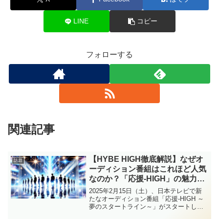
LINE
コピー
フォローする
関連記事
【HYBE HIGH徹底解説】なぜオ
話題
ーディション番組はこれほど人気
なのか？「応援-HIGH」の魅力と
ともに深掘り！
2025年2月15日（土）、日本テレビで新
たなオーディション番組「応援-HIGH ～
夢のスタートライン～」がスタートしま
す。HYBE LABELS JAPANが手掛けるこ