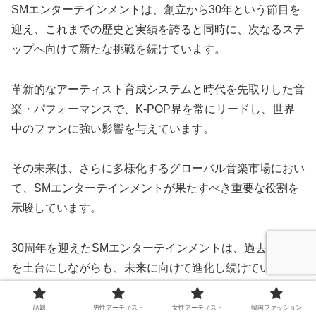
SMエンターテインメントは、創立から30年という節目を
迎え、これまでの歴史と実績を誇ると同時に、次なるステ
ップへ向けて新たな挑戦を続けています。
革新的なアーティスト育成システムと時代を先取りした音
楽・パフォーマンスで、K-POP界を常にリードし、世界
中のファンに強い影響を与えています。
その未来は、さらに多様化するグローバル音楽市場におい
て、SMエンターテインメントが果たすべき重要な役割を
示唆しています。
30周年を迎えたSMエンターテインメントは、過去の成功
を土台にしながらも、未来に向けて進化し続けています。
新たな技術やアーティストの個性を活かした革新を取り入
話題
男性アーティスト
女性アーティスト
韓国ファッション