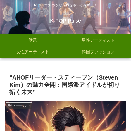
K-POPの鮮やかな世界をもっと身近に！
K-POP Pulse
話題
男性アーティスト
女性アーティスト
韓国ファッション
“AHOFリーダー・スティーブン（Steven
Kim）の魅力全開：国際派アイドルが切り
拓く未来”
男性アーティスト