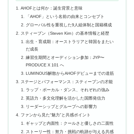
AHOFとは何か：誕生背景と意味
「AHOF」という名前の由来とコンセプト
グローバル性を重視した9人組体制と国籍構成
スティーブン（Steven Kim）の基本情報と経歴
出生・育成期：オーストラリアと韓国をまたい
だ成長
練習生期間とオーディション参加：JYP〜
PRODUCE X 101 へ
LUMINOUS解散からAHOFデビューまでの道筋
ステージとパフォーマンス：スティーブンの才能
ラップ・ボーカル・ダンス、それぞれの強み
英語力・多文化理解を活かした国際発信力
リーダーシップとグループへの影響力
ファンから見た“魅力”と共感ポイント
ギャップと内面性：クールさと優しさの二面性
ストーリー性：努力・挑戦の軌跡が与える共感