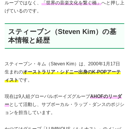
ループではなく、
「世界の音楽文化を繋ぐ橋」
へと押し上
げているのです。
スティーブン（Steven Kim）の基
本情報と経歴
スティーブン・キム（Steven Kim）は、2000年1月17日
生まれの
オーストラリア・シドニー出身のK-POPアーテ
ィスト
です。
現在は9人組グローバルボーイズグループ
AHOFのリーダ
ー
として活動し、サブボーカル・ラップ・ダンスのポジシ
ョンを担当しています。
かつてはグループ「LUMINOUS（ルミナス）」のメンバ