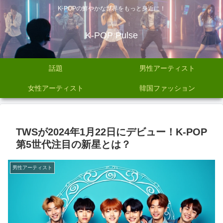
K-POPの鮮やかな世界をもっと身近に！
K-POP Pulse
話題
男性アーティスト
女性アーティスト
韓国ファッション
TWSが2024年1月22日にデビュー！K-POP
第5世代注目の新星とは？
男性アーティスト