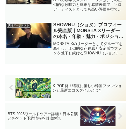
倒的な歌唱力と繊細な感情表現で、ソロ
アーティストとしても高い評価を得てい
ます。これまでにも数々の感動的なソロ
曲を発表し、多くのファンの心をつかん
できたジン。今回は、そんな彼の代表的
SHOWNU（ショヌ）プロフィー
男性アーティスト
なソロ曲から、2025...
ル完全版｜MONSTA Xリーダー
の本名・年齢・魅力・ポジション
まとめ
MONSTA Xのリーダーとしてグループを
牽引し、圧倒的な存在感と安定感でファ
ンを魅了し続けるSHOWNU（ショヌ）。
この記事では、彼の本名・生年月日・年
齢・身長といった基本プロフィールか
ら、リーダー・リードボーカル・メイン
ダンサーとしての...
K-POP発！環境に優しい韓国ファッショ
ンと最新エコスタイルとは？
BTS 2025ワールドツアー詳細！日本公演
とチケット予約情報を徹底解説