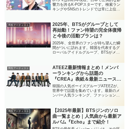
響力を誇るK-POPスターです。検索ラン
キングやSNSのトレンドでは常に上位を
占め、彼の動向は国内外で大きな注目を
集めています。「BTS V 2025トレンド」
や「BTS V ソロ活動」などのキー...
2025年、BTSがグループとして
男性アーティスト
再始動！ファン待望の完全体復帰
と今後の活動プランは？
2025年、全世界のファンが待ち望んだ瞬
間がついに訪れます。韓国を代表するグ
ローバルアイドルグループ、BTSがメン
バー全員の軍服務を終え、完全体として
再結成を果たします。真っ先にファンの
注目を集めているのは、彼らがどのよう
ATEEZ最新情報まとめ！メンバ
男性アーティスト
な形で再始動するの...
ーランキングから話題の
『CREA』表紙＆最新ニュースま
で
韓国の人気ボーイズグループATEEZが、
世界中で話題を集めています。最新のメ
ンバー人気ランキング、ファッション誌
『CREA』の表紙登場、さらには最新の
コンサートやリリース情報まで、注目の
ニュースをまとめました。 この記事で
【2025年最新】BTSジンのソロ
男性アーティスト
は、ATEEZの魅...
曲一覧まとめ｜人気曲から最新ア
ルバム『Echo』まで紹介！
BTSの最年長メンバー・ジンは、その圧