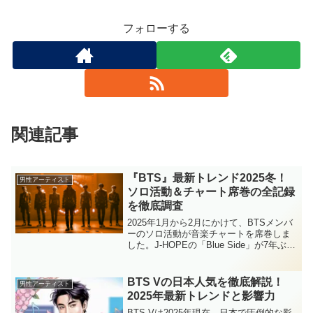
フォローする
関連記事
『BTS』最新トレンド2025冬！
男性アーティスト
ソロ活動＆チャート席巻の全記録
を徹底調査
2025年1月から2月にかけて、BTSメンバ
ーのソロ活動が音楽チャートを席巻しま
した。J-HOPEの「Blue Side」が7年ぶり
に再評価され、ジョングクの「Seven」
はグローバルチャートで驚異のロングラ
ンを記録。さらに、Vが「世界で最...
BTS Vの日本人気を徹底解説！
男性アーティスト
2025年最新トレンドと影響力
BTS Vは2025年現在、日本で圧倒的な影