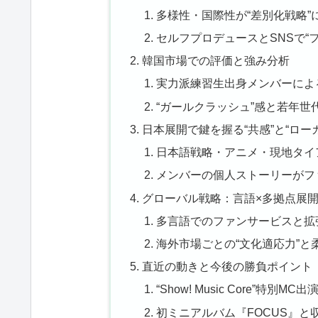
多様性・国際性が“差別化戦略”
セルフプロデュースとSNSで“
韓国市場での評価と強み分析
実力派練習生出身メンバーによ
“ガールクラッシュ”感と若年世
日本展開で鍵を握る“共感”と“ロー
日本語戦略・アニメ・現地タイ
メンバーの個人ストーリーがフ
グローバル戦略：言語×多拠点展
多言語でのファンサービスと拡
海外市場ごとの“文化適応力”と
直近の動きと今後の勝負ポイント
“Show! Music Core”特
初ミニアルバム『FOCUS』と