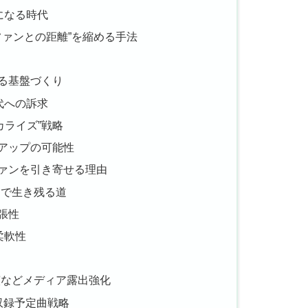
になる時代
ファンとの距離”を縮める手法
る基盤づくり
代への訴求
カライズ”戦略
アップの可能性
ァンを引き寄せる理由
開で生き残る道
張性
柔軟性
別MC出演などメディア露出強化
収録予定曲戦略