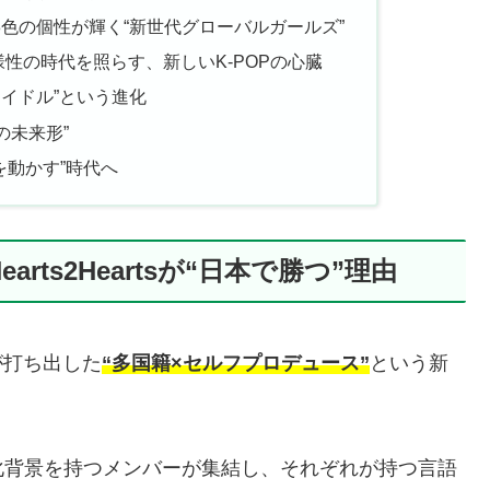
｜8人8色の個性が輝く“新世代グローバルガールズ”
──多様性の時代を照らす、新しいK-POPの心臓
イドル”という進化
OPの未来形”
を動かす”時代へ
rts2Heartsが“日本で勝つ”理由
トが打ち出した
“多国籍×セルフプロデュース”
という新
化背景を持つメンバーが集結し、それぞれが持つ言語