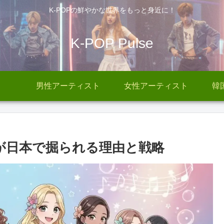
K-POPの鮮やかな世界をもっと身近に！
K-POP Pulse
男性アーティスト
女性アーティスト
韓
-POPが日本で掘られる理由と戦略